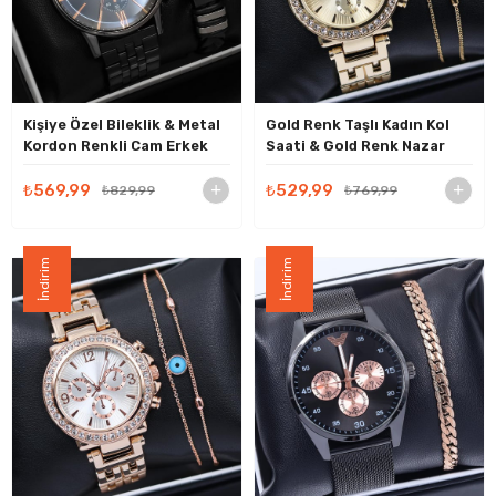
Kişiye Özel Bileklik & Metal
Gold Renk Taşlı Kadın Kol
Kordon Renkli Cam Erkek
Saati & Gold Renk Nazar
Kol Saati Hediye Seti
Boncuğu Bileklik Hediye
Seti
₺569,99
₺529,99
₺829,99
₺769,99
İndirim
İndirim