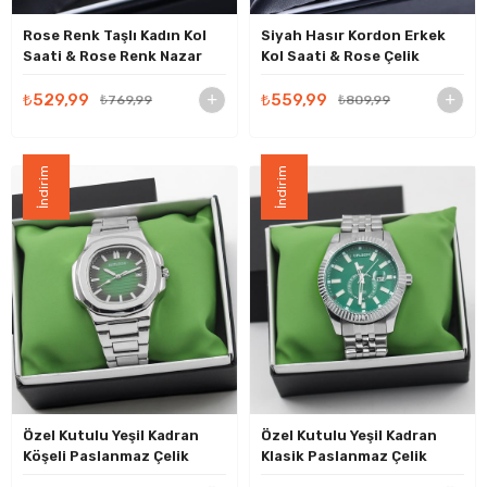
Rose Renk Taşlı Kadın Kol
Siyah Hasır Kordon Erkek
Saati & Rose Renk Nazar
Kol Saati & Rose Çelik
Boncuğu Bileklik Hediye
Bileklik Hediye Seti
Seti
₺529,99
₺559,99
₺769,99
₺809,99
İndirim
İndirim
Özel Kutulu Yeşil Kadran
Özel Kutulu Yeşil Kadran
Köşeli Paslanmaz Çelik
Klasik Paslanmaz Çelik
Gümüş Renk Lüks Erkek Kol
Takvimli Gümüş Renk Lüks