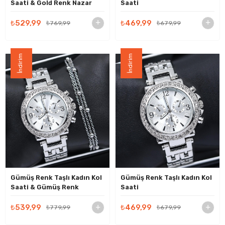
Saati & Gold Renk Nazar
Saati
Boncuğu Bileklik Hediye
Seti
₺529,99
₺469,99
₺769,99
₺679,99
İndirim
İndirim
Gümüş Renk Taşlı Kadın Kol
Gümüş Renk Taşlı Kadın Kol
Saati & Gümüş Renk
Saati
Bileklik Hediye Seti
₺539,99
₺469,99
₺779,99
₺679,99