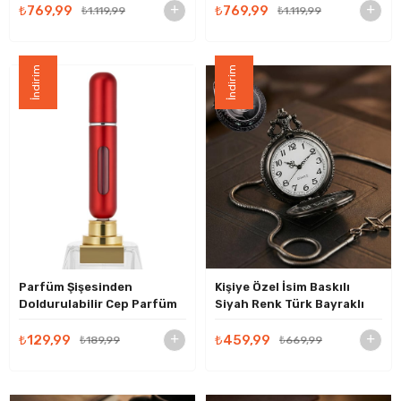
Saati
Erkek Kol Saati
₺769,99
₺769,99
₺1.119,99
₺1.119,99
İndirim
İndirim
Parfüm Şişesinden
Kişiye Özel İsim Baskılı
Doldurulabilir Cep Parfüm
Siyah Renk Türk Bayraklı
Şişesi
Köstekli Cep Saati - Erkeğe
Hediye
₺129,99
₺459,99
₺189,99
₺669,99