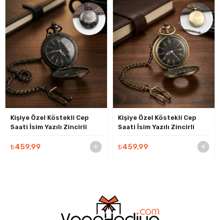
Kişiye Özel Köstekli Cep
Kişiye Özel Köstekli Cep
Saati İsim Yazılı Zincirli
Saati İsim Yazılı Zincirli
Vintage Tasarım - Babalar
Vintage Tasarım Gold Renk
Günü Hediyesi
- Babalar Günü Hediyesi
₺459,99
₺459,99