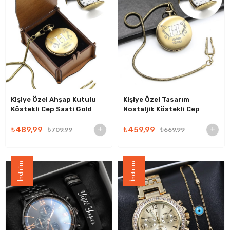
Kişiye Özel Ahşap Kutulu
Kişiye Özel Tasarım
Köstekli Cep Saati Gold
Nostaljik Köstekli Cep
Renk
Saati Gold Renk
₺489,99
₺459,99
₺709,99
₺669,99
İndirim
İndirim