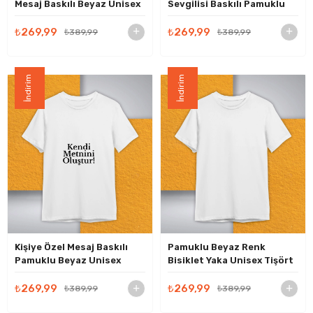
Mesaj Baskılı Beyaz Unisex
Sevgilisi Baskılı Pamuklu
Tişört Kendin Tasarla
Beyaz Unisex Tişört Kendin
Baskılı Tişört
Tasarla Baskılı Tişört
₺269,99
₺269,99
₺389,99
₺389,99
İndirim
İndirim
Kişiye Özel Mesaj Baskılı
Pamuklu Beyaz Renk
Pamuklu Beyaz Unisex
Bisiklet Yaka Unisex Tişört
Tişört Kendin Tasarla
Baskılı Tişört
₺269,99
₺269,99
₺389,99
₺389,99